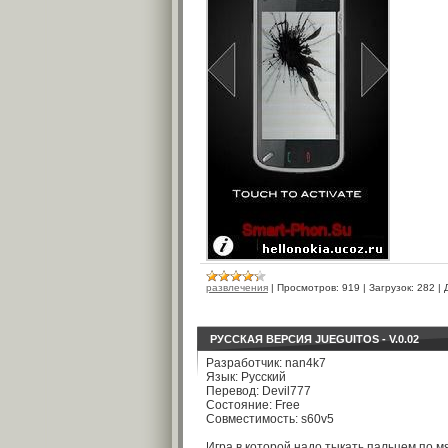
развлечения
|
Просмотров:
919
|
Загрузок:
282
|
РУССКАЯ ВЕРСИЯ JUEGUITOS - V.0.02
Разработчик: nan4k7
Язык: Русский
Перевод: Devil777
Состояние: Free
Совместимость: s60v5
Игра в которой надо тыкать пальцем по мя