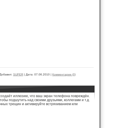
Добавил:
SUPER
|
Дата:
07.06.2010
|
Комментарии (0)
 создаёт иллюзию, что ваш экран телефона повреждён.
обы подшутить над своими друзьями, коллегами и т.д.
чных трещин и активируйте встряхиванием или