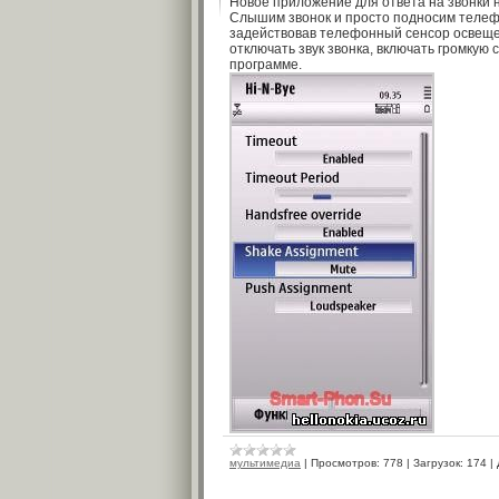
Новое приложение для ответа на звонки 
Слышим звонок и просто подносим телефон
задействовав телефонный сенсор освещен
отключать звук звонка, включать громкую 
программе.
мультимедиа
|
Просмотров:
778
|
Загрузок:
174
|