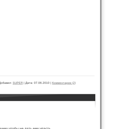
Добавил:
SUPER
|
Дата:
07.06.2010
|
Комментарии (2)
чику чтобы не дать ему упасть.