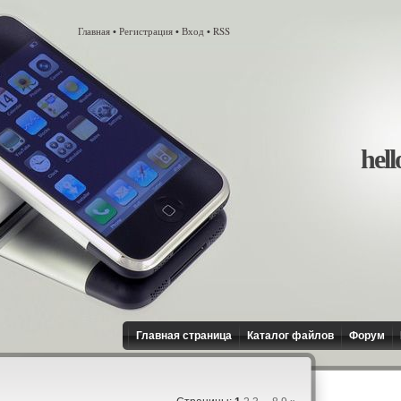
Главная
Регистрация
Вход
RSS
•
•
•
hell
Главная страница
Каталог файлов
Форум