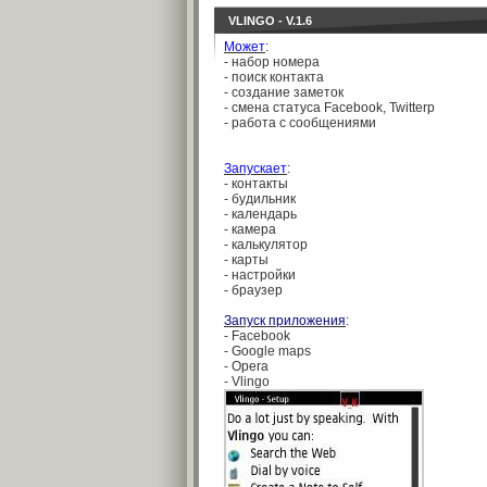
VLINGO - V.1.6
Может
:
- набор номера
- поиск контакта
- создание заметок
- смена статуса Facebook, Twitterр
- работа с сообщениями
Запускает
:
- контакты
- будильник
- календарь
- камера
- калькулятор
- карты
- настройки
- браузер
Запуск приложения
:
- Facebook
- Google maps
- Opera
- Vlingo