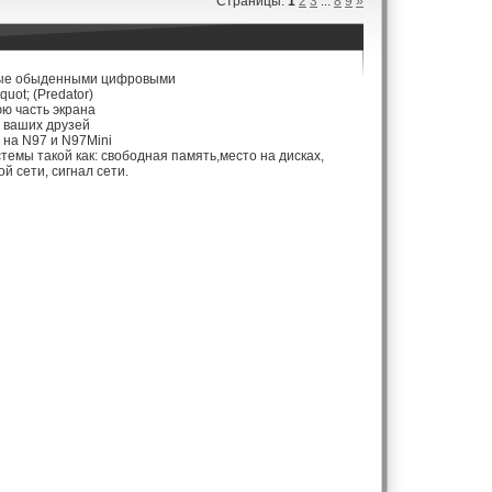
Страницы
:
1
2
3
...
8
9
»
ные обыденными цифровыми
uot; (Predator)
ю часть экрана
я ваших друзей
 на N97 и N97Mini
емы такой как: свободная память,место на дисках,
й сети, сигнал сети.