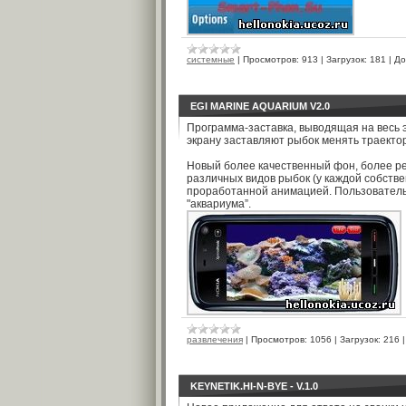
системные
|
Просмотров:
913
|
Загрузок:
181
|
До
EGI MARINE AQUARIUM V2.0
Программа-заставка, выводящая на весь 
экрану заставляют рыбок менять траекто
Новый более качественный фон, более р
различных видов рыбок (у каждой собстве
проработанной анимацией. Пользователь
"аквариума”.
развлечения
|
Просмотров:
1056
|
Загрузок:
216
KEYNETIK.HI-N-BYE - V.1.0