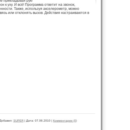
не прикладывая рук!
 к уху. И всё! Программа ответит на звонок,
ности. Также, используя акселерометр, можно
связь или отклонять вызов. Действия настраиваются в
Добавил:
SUPER
|
Дата:
07.06.2010
|
Комментарии (0)