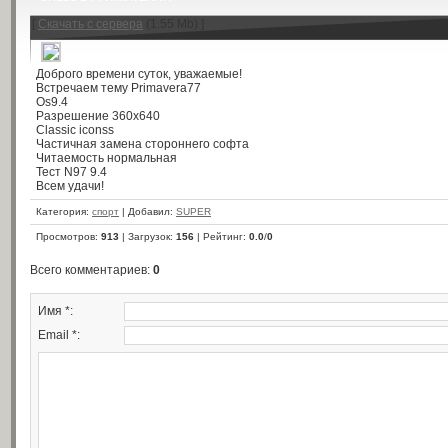
[
Скачать с сервера
(1.55 Mb) ]
Доброго времени суток, уважаемые!
Встречаем тему Primavera77
Os9.4
Разрешение 360х640
Classic iconss
Частичная замена стороннего софта
Читаемость нормальная
Тест N97 9.4
Всем удачи!
Категория
:
спорт
|
Добавил
:
SUPER
Просмотров
:
913
|
Загрузок
:
156
|
Рейтинг
:
0.0
/
0
Всего комментариев
:
0
Имя *:
Email *: