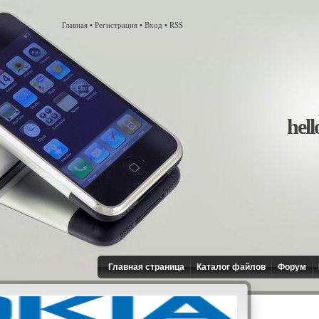
Главная
Регистрация
Вход
RSS
•
•
•
hell
Главная страница
Каталог файлов
Форум