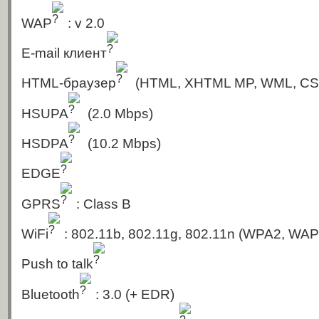
WAP
: v 2.0
E-mail клиент
HTML-браузер
(HTML, XHTML MP, WML, CS
HSUPA
(2.0 Mbps)
HSDPA
(10.2 Mbps)
EDGE
GPRS
: Class B
WiFi
: 802.11b, 802.11g, 802.11n
(WPA2, WAP
Push to talk
Bluetooth
: 3.0
(+ EDR)