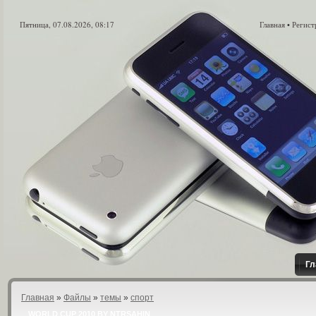
Пятница, 07.08.2026, 08:17
Главная
Регист
•
Гл
Главная
»
Файлы
»
темы
»
спорт
WORLD CUP 2010 BY NTRSAHIN