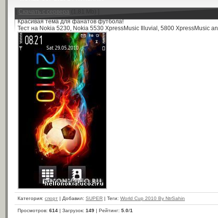
[
Скачать с сервера
(1.81 Mb) ]
Красивая тема для фанатов футбола!
Тест на Nokia 5230, Nokia 5530 XpressMusic Illuvial, 5800 XpressMusic a
Категория
:
спорт
|
Добавил
:
SUPER
|
Теги
:
World Cup 2010 By NtrSahin
Просмотров
:
614
|
Загрузок
:
149
|
Рейтинг
:
5.0
/
1