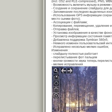
(incl. OS2 and RLE-compressed), PNG, WBM
- Возможность включить музыку в режиме
- Создание и сохранение слайдшоу для 
- Запоминание последних выделеных изо
- Использование GPS информации сохране
место сьемки фото);
- Ассоциации с файлами;
- Копирование, перемещение, удаление 
- Отправка файлов;
- Установка изображения в качестве фоно
- Просмотр информации состояния памяти
- Добавлена поддержка Symbian S60v5;
- Немного изменен пользовательский инт
- Исправлено несколько мелких ошибок;
Изменения :
- слайдшоу полностью работает
- перелистывание фот пальцем
- кнопки громкости звука теперь перелис
- мелкие исправления