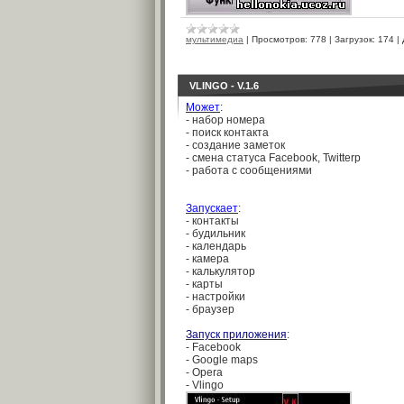
мультимедиа
|
Просмотров:
778
|
Загрузок:
174
|
VLINGO - V.1.6
Может
:
- набор номера
- поиск контакта
- создание заметок
- смена статуса Facebook, Twitterр
- работа с сообщениями
Запускает
:
- контакты
- будильник
- календарь
- камера
- калькулятор
- карты
- настройки
- браузер
Запуск приложения
:
- Facebook
- Google maps
- Opera
- Vlingo