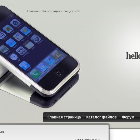
Главная
Регистрация
Вход
RSS
•
•
•
hell
Главная страница
Каталог файлов
Форум
иа