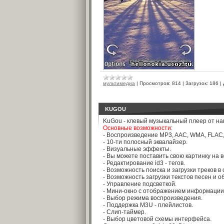
мультимедиа
|
Просмотров:
814
|
Загрузок:
186
|
KUGOU
KuGou - клевый музыкальный плеер от на
Основные возможности
:
- Воспроизведение MP3, AAC, WMA, FLAC,
- 10-ти полосный эквалайзер.
- Визуальные эффекты.
- Вы можете поставить свою картинку на в
- Редактирование id3 - тегов.
- Возможность поиска и загрузки треков в
- Возможность загрузки текстов песен и о
- Управление подсветкой.
- Мини-окно с отображением информации 
- Выбор режима воспроизведения.
- Поддержка M3U - плейлистов.
- Слип-таймер.
- Выбор цветовой схемы интерфейса.