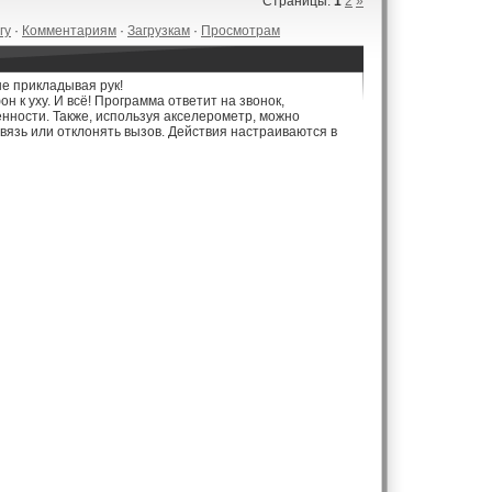
Страницы
:
1
2
»
гу
·
Комментариям
·
Загрузкам
·
Просмотрам
не прикладывая рук!
 к уху. И всё! Программа ответит на звонок,
ности. Также, используя акселерометр, можно
связь или отклонять вызов. Действия настраиваются в