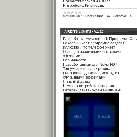
Совместимость : 9.4 ( s60v5 ).
Интерфейс: Китайский.
мультимедиа
|
Просмотров:
747
|
Загрузок:
182
|
AIRBITS LIGHTS - V.1.20
Разработчик www.airbit.ch Программа Огни
бездельничает программа создает
иллюзию , что телефон живет
Освещая различными световыми
эфектами
Особенности:
Разработанный для Nokia N97
Три умозрительных режима
( мерцание, дыхание, мечта), со
случайными эффектами
Способ факела .
Немного потребляет энергии
батареи ,так как экран выключен!