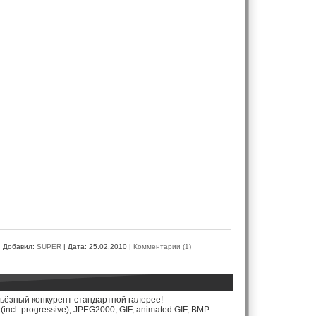
|
Добавил:
SUPER
|
Дата:
25.02.2010
|
Комментарии (1)
рьёзный конкурент стандартной галерее!
cl. progressive), JPEG2000, GIF, animated GIF, BMP