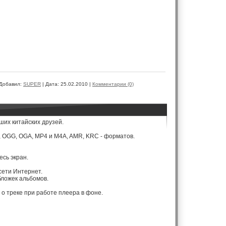
Добавил:
SUPER
|
Дата:
25.02.2010
|
Комментарии (0)
ших китайских друзей.
 OGG, OGA, MP4 и M4A, AMR, KRC - форматов.
есь экран.
 сети Интернет.
бложек альбомов.
о треке при работе плеера в фоне.