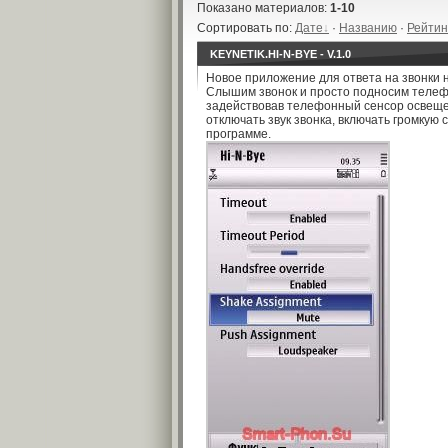
Показано материалов
:
1-10
Сортировать по
:
Дате
·
Названию
·
Рейтин
KEYNETIK.HI-N-BYE - V.1.0
Новое приложение для ответа на звонки 
Слышим звонок и просто подносим телефон
задействовав телефонный сенсор освещен
отключать звук звонка, включать громкую 
программе.