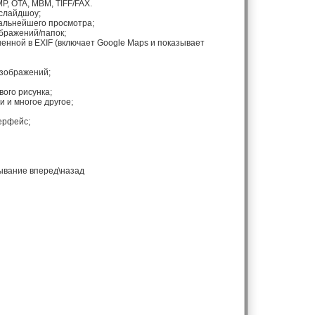
P, OTA, MBM, TIFF/FAX.
 слайдшоу;
дальнейшего просмотра;
бражений/папок;
нной в EXIF (включает Google Maps и показывает
изображений;
вого рисунка;
 и многое другое;
ерфейс;
тывание вперед\назад